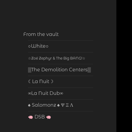
From the vault
○White○
☆Zoé Zephyr & The Big BANG!☆
▒The Demolition Centers▒
☾La Nuit☽
∞La Nuit Dub∞
♠ Salomonz ♠ Ψ Ξ Λ
DSB