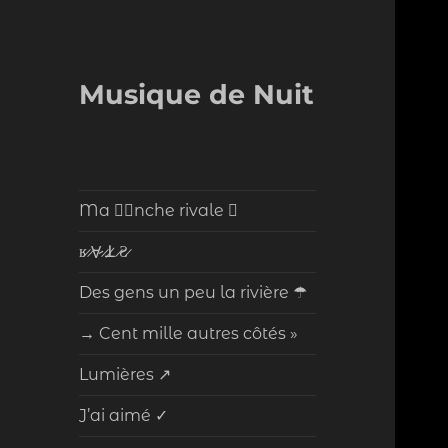
Musique de Nuit
Ma ⃝⃞nche rivale ⃝
ʁ̷ ̷Ɐ̷ ̷ꓕ̷ ̷Ƨ̷
Des gens un peu la rivière ☂
→ Cent mille autres côtés »
Lumières ↗
J’ai aimé ✓