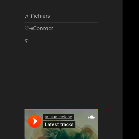
♬ Fichiers
♡⇥Contact
©