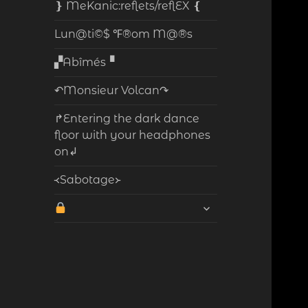
❵ MeKanic:reflets/reflEX ❴
Lun@ti©$ ℉®om M@®s
▞Abîmés▝
↶Monsieur Volcan↷
↱Entering the dark dance
floor with your headphones
on↲
᚜Sabotage᚛
ouvrir
le
sous-
menu